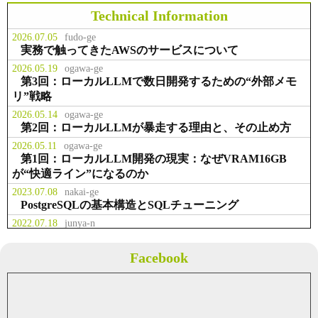
スラボラトリ様 お取引開始
Technical Information
2026.07.05
fudo-ge
事業拡大のため、本社を千代田区九
実務で触ってきたAWSのサービスについて
お知らせ
2014.02.23
段北に移転
2026.05.19
ogawa-ge
第3回：ローカルLLMで数日開発するための“外部メモ
リ”戦略
役職員の出資により資本金を２，２
事業
2013.07.01
００万円に増資
2026.05.14
ogawa-ge
第2回：ローカルLLMが暴走する理由と、その止め方
2026.05.11
ogawa-ge
テクマトリックス株式会社様 お取
第1回：ローカルLLM開発の現実：なぜVRAM16GB
事業
2013.04.01
引開始
が“快適ライン”になるのか
2023.07.08
nakai-ge
PostgreSQLの基本構造とSQLチューニング
2022.07.18
junya-n
業務で多用した権限管理系Linuxコマンド
2022.07.05
fudo-ge
Facebook
Solrについて概要のまとめ
2021.05.08
fudo-ge
Javaのクラス内で画像を取得する
2021.04.04
fudo-ge