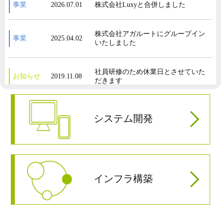
事業
2026.07.01
株式会社Luxyと合併しました
株式会社アガルートにグループイン
事業
2025.04.02
いたしました
社員研修のため休業日とさせていた
お知らせ
2019.11.08
だきます
ホームページをリニューアルしまし
お知らせ
2018.07.20
システム開発
た
派遣法改正に伴い、特定派遣から一
事業
2017.05.01
般派遣への切り替えを行いました
インフラ構築
事業
2016.04.01
株式会社テリロジー様 お取引開始
株式会社富士通ソーシアルサイエン
事業
2016.01.04