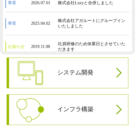
事業
2026.07.01
株式会社Luxyと合併しました
株式会社アガルートにグループイン
事業
2025.04.02
いたしました
社員研修のため休業日とさせていた
お知らせ
2019.11.08
だきます
ホームページをリニューアルしまし
お知らせ
2018.07.20
システム開発
た
派遣法改正に伴い、特定派遣から一
事業
2017.05.01
般派遣への切り替えを行いました
インフラ構築
事業
2016.04.01
株式会社テリロジー様 お取引開始
株式会社富士通ソーシアルサイエン
事業
2016.01.04