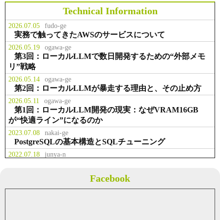
スラボラトリ様 お取引開始
Technical Information
2026.07.05
fudo-ge
事業拡大のため、本社を千代田区九
実務で触ってきたAWSのサービスについて
お知らせ
2014.02.23
段北に移転
2026.05.19
ogawa-ge
第3回：ローカルLLMで数日開発するための“外部メモ
リ”戦略
役職員の出資により資本金を２，２
事業
2013.07.01
００万円に増資
2026.05.14
ogawa-ge
第2回：ローカルLLMが暴走する理由と、その止め方
2026.05.11
ogawa-ge
テクマトリックス株式会社様 お取
第1回：ローカルLLM開発の現実：なぜVRAM16GB
事業
2013.04.01
引開始
が“快適ライン”になるのか
2023.07.08
nakai-ge
PostgreSQLの基本構造とSQLチューニング
2022.07.18
junya-n
業務で多用した権限管理系Linuxコマンド
2022.07.05
fudo-ge
Facebook
Solrについて概要のまとめ
2021.05.08
fudo-ge
Javaのクラス内で画像を取得する
2021.04.04
fudo-ge