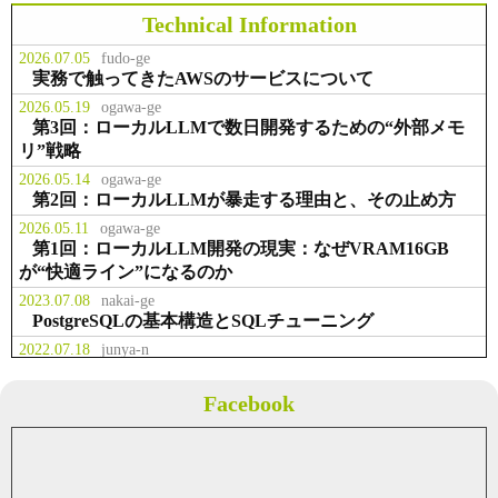
スラボラトリ様 お取引開始
Technical Information
2026.07.05
fudo-ge
事業拡大のため、本社を千代田区九
実務で触ってきたAWSのサービスについて
お知らせ
2014.02.23
段北に移転
2026.05.19
ogawa-ge
第3回：ローカルLLMで数日開発するための“外部メモ
リ”戦略
役職員の出資により資本金を２，２
事業
2013.07.01
００万円に増資
2026.05.14
ogawa-ge
第2回：ローカルLLMが暴走する理由と、その止め方
2026.05.11
ogawa-ge
テクマトリックス株式会社様 お取
第1回：ローカルLLM開発の現実：なぜVRAM16GB
事業
2013.04.01
引開始
が“快適ライン”になるのか
2023.07.08
nakai-ge
PostgreSQLの基本構造とSQLチューニング
2022.07.18
junya-n
業務で多用した権限管理系Linuxコマンド
2022.07.05
fudo-ge
Facebook
Solrについて概要のまとめ
2021.05.08
fudo-ge
Javaのクラス内で画像を取得する
2021.04.04
fudo-ge