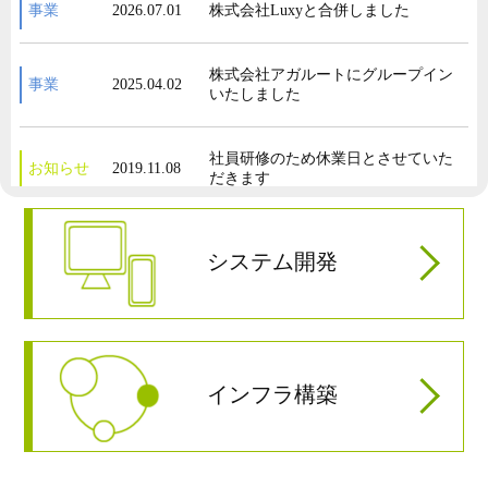
事業
2026.07.01
株式会社Luxyと合併しました
株式会社アガルートにグループイン
事業
2025.04.02
いたしました
社員研修のため休業日とさせていた
お知らせ
2019.11.08
だきます
ホームページをリニューアルしまし
お知らせ
2018.07.20
システム開発
た
派遣法改正に伴い、特定派遣から一
事業
2017.05.01
般派遣への切り替えを行いました
インフラ構築
事業
2016.04.01
株式会社テリロジー様 お取引開始
株式会社富士通ソーシアルサイエン
事業
2016.01.04