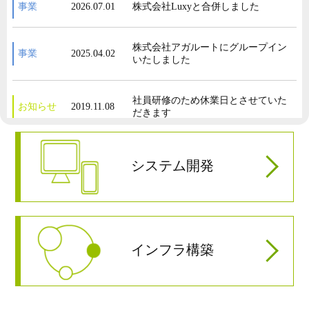
事業
2026.07.01
株式会社Luxyと合併しました
株式会社アガルートにグループイン
事業
2025.04.02
いたしました
社員研修のため休業日とさせていた
お知らせ
2019.11.08
だきます
ホームページをリニューアルしまし
お知らせ
2018.07.20
システム開発
た
派遣法改正に伴い、特定派遣から一
事業
2017.05.01
般派遣への切り替えを行いました
インフラ構築
事業
2016.04.01
株式会社テリロジー様 お取引開始
株式会社富士通ソーシアルサイエン
事業
2016.01.04