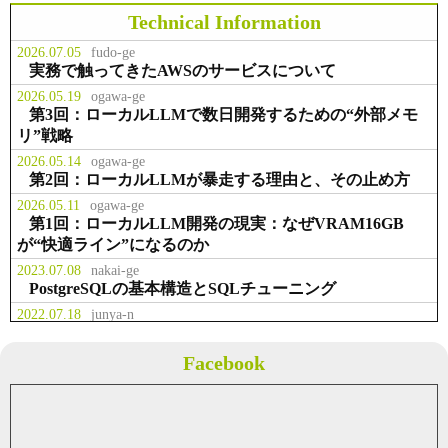
スラボラトリ様 お取引開始
Technical Information
2026.07.05
fudo-ge
事業拡大のため、本社を千代田区九
実務で触ってきたAWSのサービスについて
お知らせ
2014.02.23
段北に移転
2026.05.19
ogawa-ge
第3回：ローカルLLMで数日開発するための“外部メモ
リ”戦略
役職員の出資により資本金を２，２
事業
2013.07.01
００万円に増資
2026.05.14
ogawa-ge
第2回：ローカルLLMが暴走する理由と、その止め方
2026.05.11
ogawa-ge
テクマトリックス株式会社様 お取
第1回：ローカルLLM開発の現実：なぜVRAM16GB
事業
2013.04.01
引開始
が“快適ライン”になるのか
2023.07.08
nakai-ge
PostgreSQLの基本構造とSQLチューニング
2022.07.18
junya-n
業務で多用した権限管理系Linuxコマンド
2022.07.05
fudo-ge
Facebook
Solrについて概要のまとめ
2021.05.08
fudo-ge
Javaのクラス内で画像を取得する
2021.04.04
fudo-ge