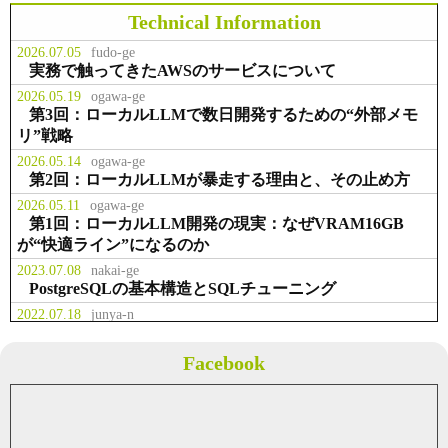
スラボラトリ様 お取引開始
Technical Information
2026.07.05
fudo-ge
事業拡大のため、本社を千代田区九
実務で触ってきたAWSのサービスについて
お知らせ
2014.02.23
段北に移転
2026.05.19
ogawa-ge
第3回：ローカルLLMで数日開発するための“外部メモ
リ”戦略
役職員の出資により資本金を２，２
事業
2013.07.01
００万円に増資
2026.05.14
ogawa-ge
第2回：ローカルLLMが暴走する理由と、その止め方
2026.05.11
ogawa-ge
テクマトリックス株式会社様 お取
第1回：ローカルLLM開発の現実：なぜVRAM16GB
事業
2013.04.01
引開始
が“快適ライン”になるのか
2023.07.08
nakai-ge
PostgreSQLの基本構造とSQLチューニング
2022.07.18
junya-n
業務で多用した権限管理系Linuxコマンド
2022.07.05
fudo-ge
Facebook
Solrについて概要のまとめ
2021.05.08
fudo-ge
Javaのクラス内で画像を取得する
2021.04.04
fudo-ge