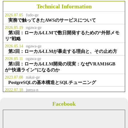
スラボラトリ様 お取引開始
Technical Information
2026.07.05
fudo-ge
事業拡大のため、本社を千代田区九
実務で触ってきたAWSのサービスについて
お知らせ
2014.02.23
段北に移転
2026.05.19
ogawa-ge
第3回：ローカルLLMで数日開発するための“外部メモ
リ”戦略
役職員の出資により資本金を２，２
事業
2013.07.01
００万円に増資
2026.05.14
ogawa-ge
第2回：ローカルLLMが暴走する理由と、その止め方
2026.05.11
ogawa-ge
テクマトリックス株式会社様 お取
第1回：ローカルLLM開発の現実：なぜVRAM16GB
事業
2013.04.01
引開始
が“快適ライン”になるのか
2023.07.08
nakai-ge
PostgreSQLの基本構造とSQLチューニング
2022.07.18
junya-n
業務で多用した権限管理系Linuxコマンド
2022.07.05
fudo-ge
Facebook
Solrについて概要のまとめ
2021.05.08
fudo-ge
Javaのクラス内で画像を取得する
2021.04.04
fudo-ge