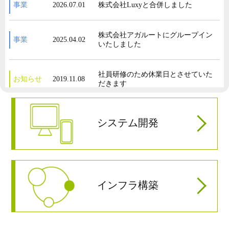
事業
2026.07.01
株式会社Luxyと合併しました
株式会社アガルートにグループイン
事業
2025.04.02
いたしました
社員研修のため休業日とさせていた
お知らせ
2019.11.08
だきます
ホームページをリニューアルしまし
お知らせ
2018.07.20
システム開発
た
派遣法改正に伴い、特定派遣から一
事業
2017.05.01
般派遣への切り替えを行いました
インフラ構築
事業
2016.04.01
株式会社テリロジー様 お取引開始
株式会社富士通ソーシアルサイエン
事業
2016.01.04