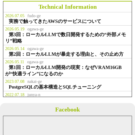
スラボラトリ様 お取引開始
Technical Information
2026.07.05
fudo-ge
事業拡大のため、本社を千代田区九
実務で触ってきたAWSのサービスについて
お知らせ
2014.02.23
段北に移転
2026.05.19
ogawa-ge
第3回：ローカルLLMで数日開発するための“外部メモ
リ”戦略
役職員の出資により資本金を２，２
事業
2013.07.01
００万円に増資
2026.05.14
ogawa-ge
第2回：ローカルLLMが暴走する理由と、その止め方
2026.05.11
ogawa-ge
テクマトリックス株式会社様 お取
第1回：ローカルLLM開発の現実：なぜVRAM16GB
事業
2013.04.01
引開始
が“快適ライン”になるのか
2023.07.08
nakai-ge
PostgreSQLの基本構造とSQLチューニング
2022.07.18
junya-n
業務で多用した権限管理系Linuxコマンド
2022.07.05
fudo-ge
Facebook
Solrについて概要のまとめ
2021.05.08
fudo-ge
Javaのクラス内で画像を取得する
2021.04.04
fudo-ge