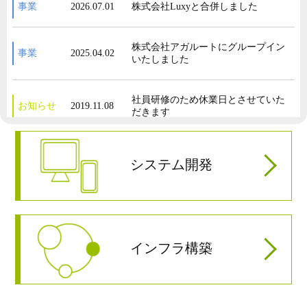
事業
2026.07.01
株式会社Luxyと合併しました
株式会社アガルートにグループイン
事業
2025.04.02
いたしました
社員研修のため休業日とさせていた
お知らせ
2019.11.08
だきます
ホームページをリニューアルしまし
お知らせ
2018.07.20
システム開発
た
派遣法改正に伴い、特定派遣から一
事業
2017.05.01
般派遣への切り替えを行いました
インフラ構築
事業
2016.04.01
株式会社テリロジー様 お取引開始
株式会社富士通ソーシアルサイエン
事業
2016.01.04